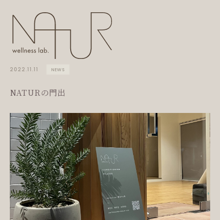
2022.11.11
NEWS
STORY
CONCEPT
NATURの門出
FEATURE
SERVICE
TRAINERS
PRICE
ACCESS
Q&A
SOCIAL COMMUNITY
BLOG