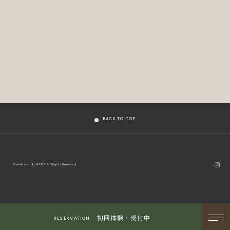
BACK TO TOP
© wellness lab. NATUR All Rights Reserved.
初回体験・受付中
RESERVATION